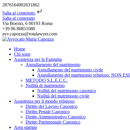
2876164902631862
Salta al contenuto
Salta al contenuto
Via Boezio, 6 00193 Roma
+39 06 86851080
avv.capozza@rotalawyer.com
Home
Chi sono
Assistenza per la Famiglia
Annullamento del matrimonio
Annullamento del matrimonio civile
Annullamento del matrimonio religioso: NON ES
METODO S.L.E.C.C.
Nullità di matrimonio
Nullità del matrimonio canonico
Nullità del matrimonio civile
Assistenza per il mondo religioso
Diritto del Lavoro Canonico
Diritto Penale Canonico
Diritto Amministrativo Canonico
Diritto Patrimoniale Canonico
Area stampa