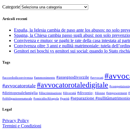
Categorie
Articoli recenti
España, la Iglesia cambia de paso ante los abusos: no solo pre
Spagna, la Chiesa cambia passo sugli abusi: non solo prevenzi
Convivenza e mutuo: se paghi le rate della casa intestata al part
Convivenza oltre 3 anni e nullità matrimoniale: tutela dell’ordine
Genitori nei boschi vs genitori sui social: quando lo Stato rischi
Tags
#avvoc
#assegnodivorzile
#accordodiconvivenza
#ammonimento
#avvocati
#avvocatorotaledigitale
#avvocatorotale
#competizionis
#dirittopenalefamiglia
#divorzio;
#discriminazione
#diversità
#donne
#empowerment
#
#separazione #nullitàmatrimonio
#obbligazionenaturale
#omicidioAfragola
#parità
Legal
Privacy Policy
Termini e Condizioni