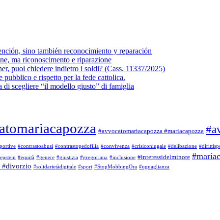
vención, sino también reconocimiento y reparación
one, ma riconoscimento e riparazione
ner, puoi chiedere indietro i soldi? (Cass. 11337/2025)
 pubblico e rispetto per la fede cattolica.
a di scegliere “il modello giusto” di famiglia
atomariacapozza
#a
#avvocatomariacapozza #mariacapozza
portive
#contrastoabusi
#contrastopedofilia
#convivenza
#crisiconiugale
#delibazione
#dirittisp
#maria
#interessidelminore
epstein
#equità
#genere
#giustizia
#gregoriana
#inclusione
 #divorzio
#solidarietàdigitale
#sport
#StopMobbingOra
#uguaglianza