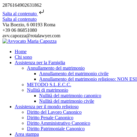
2876164902631862
Salta al contenuto
Salta al contenuto
Via Boezio, 6 00193 Roma
+39 06 86851080
avv.capozza@rotalawyer.com
Home
Chi sono
Assistenza per la Famiglia
Annullamento del matrimonio
Annullamento del matrimonio civile
Annullamento del matrimonio religioso: NON ES
METODO S.L.E.C.C.
Nullità di matrimonio
Nullità del matrimonio canonico
Nullità del matrimonio civile
Assistenza per il mondo religioso
Diritto del Lavoro Canonico
Diritto Penale Canonico
Diritto Amministrativo Canonico
Diritto Patrimoniale Canonico
Area stampa