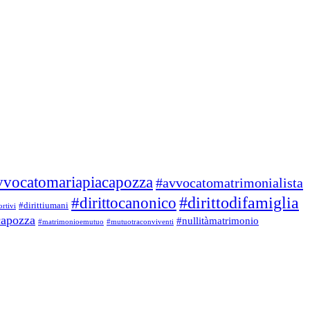
vvocatomariapiacapozza
#avvocatomatrimonialista
#dirittodifamiglia
#dirittocanonico
#dirittiumani
ortivi
capozza
#nullitàmatrimonio
#matrimonioemutuo
#mutuotraconviventi