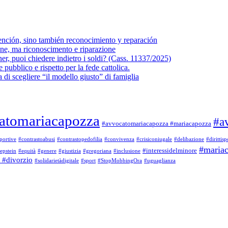
vención, sino también reconocimiento y reparación
one, ma riconoscimento e riparazione
ner, puoi chiedere indietro i soldi? (Cass. 11337/2025)
 pubblico e rispetto per la fede cattolica.
a di scegliere “il modello giusto” di famiglia
atomariacapozza
#a
#avvocatomariacapozza #mariacapozza
portive
#contrastoabusi
#contrastopedofilia
#convivenza
#crisiconiugale
#delibazione
#dirittisp
#maria
#interessidelminore
epstein
#equità
#genere
#giustizia
#gregoriana
#inclusione
 #divorzio
#solidarietàdigitale
#sport
#StopMobbingOra
#uguaglianza