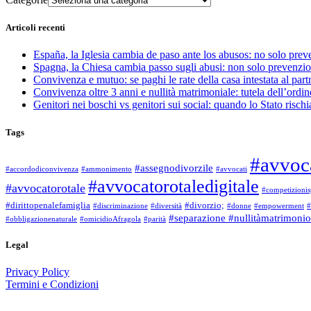
Articoli recenti
España, la Iglesia cambia de paso ante los abusos: no solo pre
Spagna, la Chiesa cambia passo sugli abusi: non solo prevenzi
Convivenza e mutuo: se paghi le rate della casa intestata al part
Convivenza oltre 3 anni e nullità matrimoniale: tutela dell’ordine
Genitori nei boschi vs genitori sui social: quando lo Stato rischi
Tags
#avvoc
#assegnodivorzile
#accordodiconvivenza
#ammonimento
#avvocati
#avvocatorotaledigitale
#avvocatorotale
#competizionis
#dirittopenalefamiglia
#divorzio;
#discriminazione
#diversità
#donne
#empowerment
#
#separazione #nullitàmatrimonio
#obbligazionenaturale
#omicidioAfragola
#parità
Legal
Privacy Policy
Termini e Condizioni