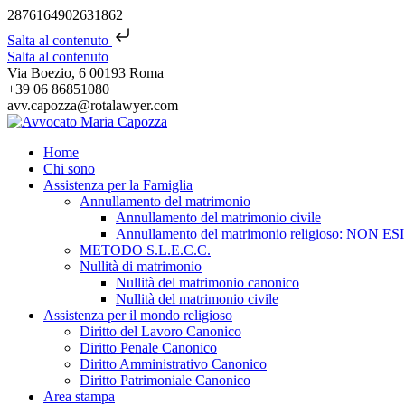
2876164902631862
Salta al contenuto
Salta al contenuto
Via Boezio, 6 00193 Roma
+39 06 86851080
avv.capozza@rotalawyer.com
Home
Chi sono
Assistenza per la Famiglia
Annullamento del matrimonio
Annullamento del matrimonio civile
Annullamento del matrimonio religioso: NON ES
METODO S.L.E.C.C.
Nullità di matrimonio
Nullità del matrimonio canonico
Nullità del matrimonio civile
Assistenza per il mondo religioso
Diritto del Lavoro Canonico
Diritto Penale Canonico
Diritto Amministrativo Canonico
Diritto Patrimoniale Canonico
Area stampa