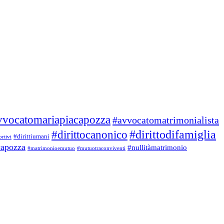
vvocatomariapiacapozza
#avvocatomatrimonialista
#dirittodifamiglia
#dirittocanonico
#dirittiumani
ortivi
capozza
#nullitàmatrimonio
#matrimonioemutuo
#mutuotraconviventi