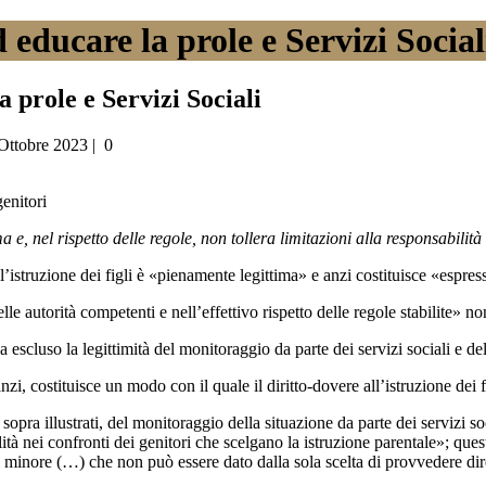
d educare la prole e Servizi Social
a prole e Servizi Sociali
Ottobre 2023
|
0
enitori
a e, nel rispetto delle regole, non tollera limitazioni alla responsabilità
all’istruzione dei figli è «pienamente legittima» e anzi costituisce «espre
le autorità competenti e nell’effettivo rispetto delle regole stabilite» non
scluso la legittimità del monitoraggio da parte dei servizi sociali e del
zi, costituisce un modo con il quale il diritto-dovere all’istruzione dei fi
opra illustrati, del monitoraggio della situazione da parte dei servizi soc
ilità nei confronti dei genitori che scelgano la istruzione parentale»; qu
il minore (…) che non può essere dato dalla sola scelta di provvedere dire