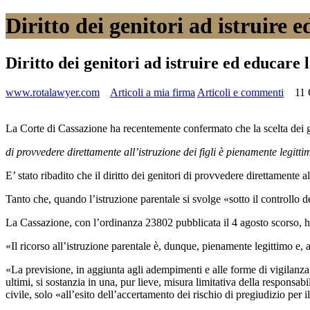
Diritto dei genitori ad istruire e
Diritto dei genitori ad istruire ed educare l
www.rotalawyer.com
Articoli a mia firma
Articoli e commenti
11 
La Corte di Cassazione ha recentemente confermato che la scelta dei g
di provvedere direttamente all’istruzione dei figli è pienamente legittim
E’ stato ribadito che il diritto dei genitori di provvedere direttamente 
Tanto che, quando l’istruzione parentale si svolge «sotto il controllo del
La Cassazione, con l’ordinanza 23802 pubblicata il 4 agosto scorso, ha e
«Il ricorso all’istruzione parentale è, dunque, pienamente legittimo e, an
«La previsione, in aggiunta agli adempimenti e alle forme di vigilanza s
ultimi, si sostanzia in una, pur lieve, misura limitativa della responsab
civile, solo «all’esito dell’accertamento dei rischio di pregiudizio per 