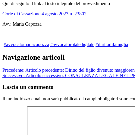
Qui di seguito il link al testo integrale del provvedimento
Corte di Cassazione 4 agosto 2023 n. 23802
Avv. Maria Capozza
#avvocatomariacapozza
#avvocatorotaledigitale
#dirittodifamiglia
Navigazione articoli
Precedente:
Articolo precedente:
Diritto del figlio divenuto maggiore
Successivo:
Articolo successivo:
CONSULENZA LEGALE NEL P
Lascia un commento
Il tuo indirizzo email non sarà pubblicato.
I campi obbligatori sono co