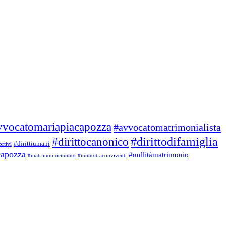
vvocatomariapiacapozza
#avvocatomatrimonialista
#dirittodifamiglia
#dirittocanonico
#dirittiumani
ortivi
capozza
#nullitàmatrimonio
#matrimonioemutuo
#mutuotraconviventi