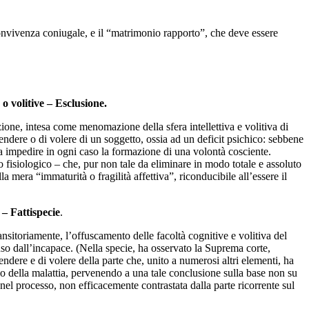
 convivenza coniugale, e il “matrimonio rapporto”, che deve essere
 o volitive – Esclusione.
ione, intesa come menomazione della sfera intellettiva e volitiva di
endere o di volere di un soggetto, ossia ad un deficit psichico: sebbene
 da impedire in ogni caso la formazione di una volontà cosciente.
 fisiologico – che, pur non tale da eliminare in modo totale e assoluto
 mera “immaturità o fragilità affettiva”, riconducibile all’essere il
 – Fattispecie
.
nsitoriamente, l’offuscamento delle facoltà cognitive e volitiva del
so dall’incapace. (Nella specie, ha osservato la Suprema corte,
ndere e di volere della parte che, unito a numerosi altri elementi, ha
allo della malattia, pervenendo a una tale conclusione sulla base non su
el processo, non efficacemente contrastata dalla parte ricorrente sul