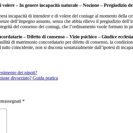
i volere – In genere incapacità naturale – Nozione – Pregiudizio del
 mera incapacità di intendere e di volere del coniuge al momento della ce
enze dell’impegno assunto, senza che abbia rilievo il pregiudizio dell’in
’integrità del consenso dei coniugi, che l’ordinamento vuole formato in p
cordatario – Difetto di consenso – Vizio psichico – Giudice ecclesia
 nullità di matrimonio concordatario per difetto di consenso, la condizio
 tutto coincidente, non si discosta sostanzialmente dall’ipotesi di incapac
enimento dei nipoti?
niuge divorziato? Guida pratica
ntrassegnati
*