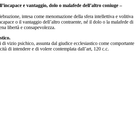
l’incapace e vantaggio, dolo o malafede dell’altro coniuge –
lebrazione, intesa come menomazione della sfera intellettiva e volitiva
capace o il vantaggio dell’altro contraente, né il dolo o la malafede di
iena libertà e consapevolezza.
stico.
ni di vizio psichico, assunta dal giudice ecclesiastico come comportante
ità di intendere e di volere contemplata dall’art, 120 c.c.