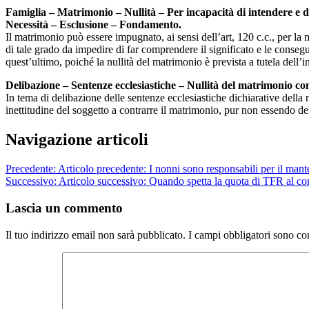
Famiglia – Matrimonio – Nullità – Per incapacità di intendere e d
Necessità – Esclusione – Fondamento.
Il matrimonio può essere impugnato, ai sensi dell’art, 120 c.c., per la
di tale grado da impedire di far comprendere il significato e le consegu
quest’ultimo, poiché la nullità del matrimonio è prevista a tutela dell
Delibazione
– Sentenze ecclesiastiche – Nullità del matrimonio con
In tema di delibazione delle sentenze ecclesiastiche dichiarative della
inettitudine del soggetto a contrarre il matrimonio, pur non essendo del
Navigazione articoli
Precedente:
Articolo precedente:
I nonni sono responsabili per il mant
Successivo:
Articolo successivo:
Quando spetta la quota di TFR al co
Lascia un commento
Il tuo indirizzo email non sarà pubblicato.
I campi obbligatori sono co