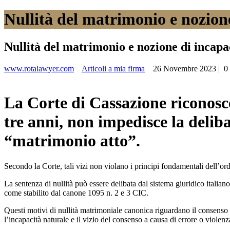
Nullità del matrimonio e nozione
Nullità del matrimonio e nozione di incapac
www.rotalawyer.com
Articoli a mia firma
26 Novembre 2023
|
0
La Corte di Cassazione riconosce
tre anni, non impedisce la delibaz
“matrimonio atto”.
Secondo la Corte, tali vizi non violano i principi fondamentali dell’ord
La sentenza di nullità può essere delibata dal sistema giuridico italian
come stabilito dal canone 1095 n. 2 e 3 CIC.
Questi motivi di nullità matrimoniale canonica riguardano il consenso e 
l’incapacità naturale e il vizio del consenso a causa di errore o violenz