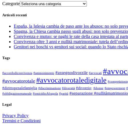
Categorie
Articoli recenti
España, la Iglesia cambia de paso ante los abusos: no solo pre
Spagna, la Chiesa cambia passo sugli abusi: non solo prevenzi
Convivenza e mutuo: se paghi le rate della casa intestata al part
Convivenza oltre 3 anni e nullità matrimoniale: tutela dell’ordine
Genitori nei boschi vs genitori sui social: quando lo Stato rischi
Tags
#avvoc
#assegnodivorzile
#accordodiconvivenza
#ammonimento
#avvocati
#avvocatorotaledigitale
#avvocatorotale
#competizionis
#dirittopenalefamiglia
#divorzio;
#discriminazione
#diversità
#donne
#empowerment
#
#separazione #nullitàmatrimonio
#obbligazionenaturale
#omicidioAfragola
#parità
Legal
Privacy Policy
Termini e Condizioni