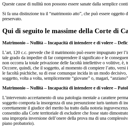
Queste cause di nullità non possono essere sanate dalla semplice conti
Si fa una distinzione tra il “matrimonio atto”, che può essere oggetto 
preservato.
Qui di seguito le massime della Corte di Ca
Matrimonio
– Nullità – Incapacità di intendere e di volere – Defici
L’art, 120 c.c. prevede che il matrimonio può essere impugnato per l’i
tale grado da impedire di far comprendere il significato e le conseguen
non occorra la totale privazione delle facoltà intellettive o volitive,
Occorre, quindi, che il soggetto, al momento di compiere l’atto, versi 
le facoltà psichiche, su di esse comunque incida in un modo decisivo, qu
soggetto, volta a volta, semplicemente “giovane” o, magari, “anziano”
Matrimonio
– Nullità – Incapacità di intendere e di volere – Pato
L’intervenuto accertamento di una patologia mentale a carattere permane
soggetto comporta la insorgenza di una presunzione iuris tantum di inc
correttamente il giudice del merito ha tratto dalla notoria ingravescen
consentito alla Corte territoriale di escludere che fosse stato dimostra
una impropria inversione dell’onere della prova ma di una complessiva 
piano probatorio).