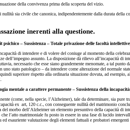
nuazione della convivenza prima della scoperta del vizio.
di nullità sia civile che canonica, indipendentemente dalla durata della
ssazione inerenti alla questione.
t psichico – Sussistenza – Totale privazione delle facoltà intellettive
ncapacità di intendere e di volere del coniuge al momento della celebraz
ze dell’impegno assunto. La disposizione dà rilievo all’incapacità di int
 è, tuttavia, necessario che esse siano grandemente menomate, a tal punto
in uno stato patologico – da intendere come alterazione del normale stato
indi superiore rispetto alla ordinaria situazione dovuta, ad esempio, alla
.
logia mentale a carattere permanente – Sussistenza della incapacità
nte (come, nella specie, l’Alzheimer), tale da determinare, sia pure tra
apacità ex art, 120 c.c., con conseguente nullità del matrimonio conclu
za del morbo dell’Alzheimer un elemento presuntivo della capacità di inte
to che l’atto matrimoniale fu posto in essere in una fase di lucido interv
ed esauriente valutazione degli elementi fattuali e probatori emergenti n