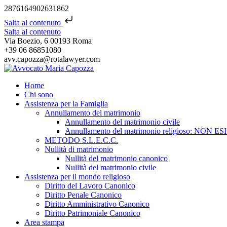
2876164902631862
Salta al contenuto
Salta al contenuto
Via Boezio, 6 00193 Roma
+39 06 86851080
avv.capozza@rotalawyer.com
Home
Chi sono
Assistenza per la Famiglia
Annullamento del matrimonio
Annullamento del matrimonio civile
Annullamento del matrimonio religioso: NON ES
METODO S.L.E.C.C.
Nullità di matrimonio
Nullità del matrimonio canonico
Nullità del matrimonio civile
Assistenza per il mondo religioso
Diritto del Lavoro Canonico
Diritto Penale Canonico
Diritto Amministrativo Canonico
Diritto Patrimoniale Canonico
Area stampa