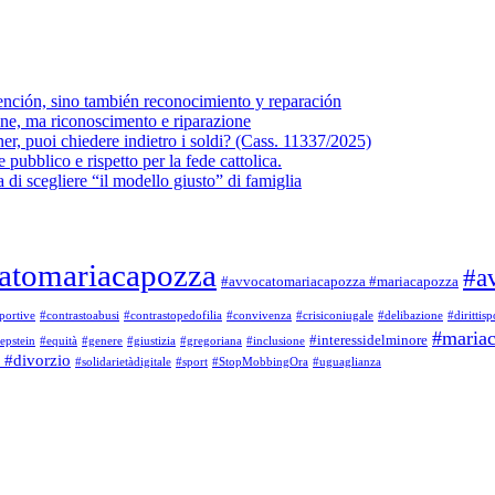
vención, sino también reconocimiento y reparación
one, ma riconoscimento e riparazione
ner, puoi chiedere indietro i soldi? (Cass. 11337/2025)
 pubblico e rispetto per la fede cattolica.
a di scegliere “il modello giusto” di famiglia
atomariacapozza
#a
#avvocatomariacapozza #mariacapozza
portive
#contrastoabusi
#contrastopedofilia
#convivenza
#crisiconiugale
#delibazione
#dirittisp
#maria
#interessidelminore
epstein
#equità
#genere
#giustizia
#gregoriana
#inclusione
 #divorzio
#solidarietàdigitale
#sport
#StopMobbingOra
#uguaglianza